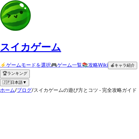
スイカゲーム
⚡
ゲームモードを選択
🎮
ゲーム一覧
📚
攻略Wiki
🍎
キャラ紹介
🏆
ランキング
🇯🇵
日本語
▼
ホーム
/
ブログ
/
スイカゲームの遊び方とコツ - 完全攻略ガイド